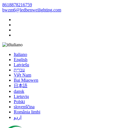
8618878216759
bwzm6@ledbenweilighting.com
Italiano
Italiano
English
Latviešu
עברית
Việt Nam
Bai Miaowen
日本語
dansk
Lietuvių
Polski
slovenščina
România limbi
اردو